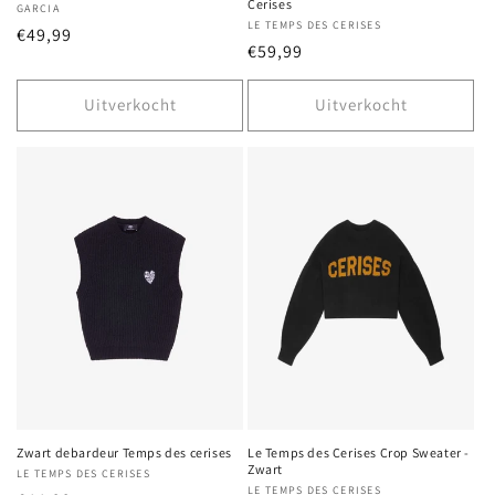
Cerises
Verkoper:
GARCIA
Verkoper:
LE TEMPS DES CERISES
Normale
€49,99
Normale
€59,99
prijs
prijs
Uitverkocht
Uitverkocht
Zwart debardeur Temps des cerises
Le Temps des Cerises Crop Sweater -
Zwart
Verkoper:
LE TEMPS DES CERISES
Verkoper:
LE TEMPS DES CERISES