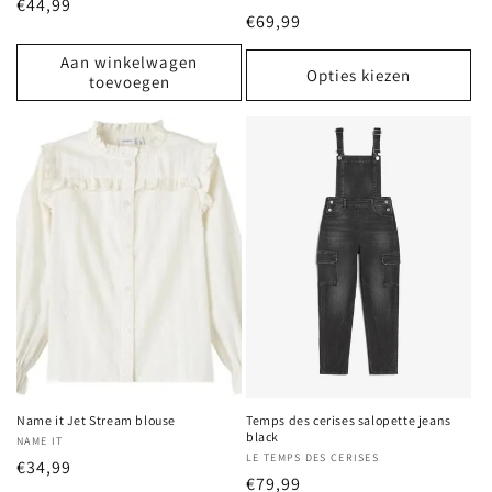
Normale
€44,99
Normale
€69,99
prijs
prijs
Aan winkelwagen
Opties kiezen
toevoegen
Name it Jet Stream blouse
Temps des cerises salopette jeans
black
Verkoper:
NAME IT
Verkoper:
LE TEMPS DES CERISES
Normale
€34,99
Normale
€79,99