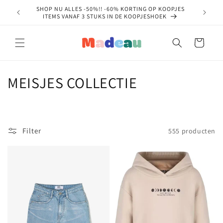
Meteen
SHOP NU ALLES -50%!! -60% KORTING OP KOOPJES
ll your
naar de
ITEMS VANAF 3 STUKS IN DE KOOPJESHOEK
content
Winkelwagen
C
MEISJES COLLECTIE
o
l
Filter
555 producten
l
e
c
t
i