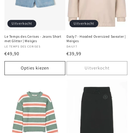
e
:
Uitverkocht
Uitverkocht
Le Temps des Cerises - Jeans Short
Daily7 - Hooded Oversized Sweater |
met Glitter | Meisjes
Meisjes
Verkoper:
LE TEMPS DES CERISES
Verkoper:
DAILY7
Normale
€49,90
Normale
€39,99
prijs
prijs
Opties kiezen
Uitverkocht