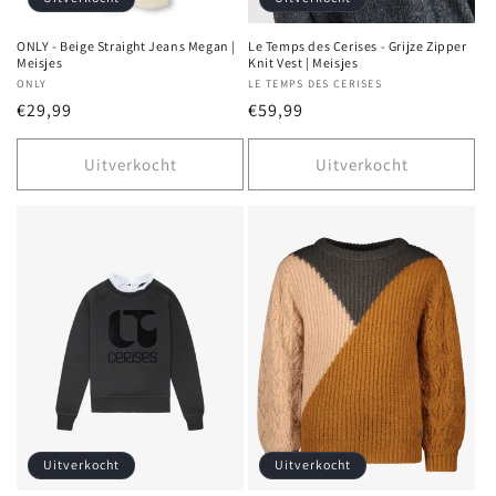
ONLY - Beige Straight Jeans Megan |
Le Temps des Cerises - Grijze Zipper
Meisjes
Knit Vest | Meisjes
Verkoper:
ONLY
Verkoper:
LE TEMPS DES CERISES
Normale
€29,99
Normale
€59,99
prijs
prijs
Uitverkocht
Uitverkocht
Uitverkocht
Uitverkocht