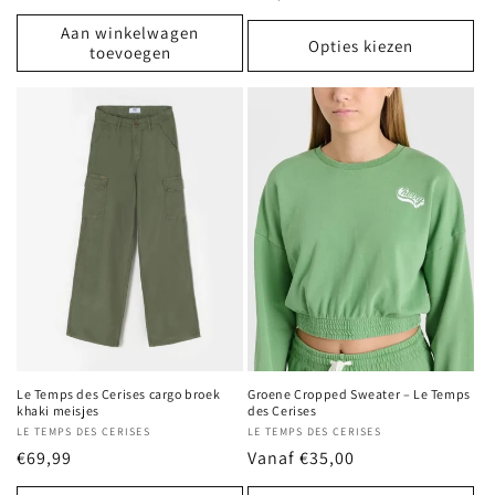
prijs
prijs
Aan winkelwagen
Opties kiezen
toevoegen
Le Temps des Cerises cargo broek
Groene Cropped Sweater – Le Temps
khaki meisjes
des Cerises
Verkoper:
LE TEMPS DES CERISES
Verkoper:
LE TEMPS DES CERISES
Normale
€69,99
Normale
Vanaf €35,00
prijs
prijs