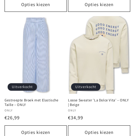
Opties kiezen
Opties kiezen
Uitverkocht
Uitverkocht
Gestreepte Broek met Elastische
Loose Sweater 'La Dolce Vita' – ONLY
Taille – ONLY
| Beige
Verkoper:
ONLY
Verkoper:
ONLY
Normale
€26,99
Normale
€34,99
prijs
prijs
Opties kiezen
Opties kiezen