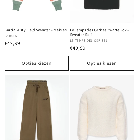
Garcia Misty Field Sweater – Meisjes
Le Temps des Cerises Zwarte Rok –
Sweater Stof
Verkoper:
GARCIA
Verkoper:
LE TEMPS DES CERISES
Normale
€49,99
Normale
€49,99
prijs
prijs
Opties kiezen
Opties kiezen