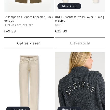
Uitverkocht
Le Temps des Cerises Chocolat Broek
ONLY - Zachte Witte Pullover Piumo |
Meisjes
Meisjes
Verkoper:
LE TEMPS DES CERISES
Verkoper:
ONLY
Normale
€49,99
Normale
€29,99
prijs
prijs
Opties kiezen
Uitverkocht
Uitverkocht
Uitverkocht