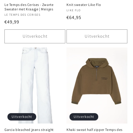
Le Temps des Cerises - Zwarte
Knit sweater Like Flo
Sweater met Kraagje | Meisjes
Verkoper:
LIKE FLO
Verkoper:
LE TEMPS DES CERISES
Normale
€64,95
Normale
€49,99
prijs
prijs
Uitverkocht
Uitverkocht
Uitverkocht
Uitverkocht
Garcia bleached jeans straight
Khaki sweat half zipper Temps des