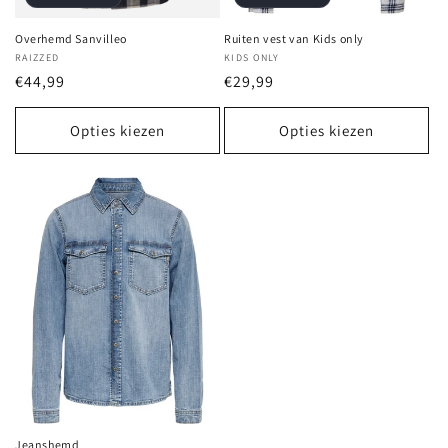
Overhemd Sanvilleo
Ruiten vest van Kids only
Verkoper:
RAIZZED
Verkoper:
KIDS ONLY
Normale
€44,99
Normale
€29,99
prijs
prijs
Opties kiezen
Opties kiezen
Jeanshemd