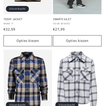
Uitverkocht
TEDDY JACKET
ZWARTE GILET
Verkoper:
NAME IT
Verkoper:
YOUR WISHES
Normale
€32,99
Normale
€27,99
prijs
prijs
Opties kiezen
Opties kiezen
Uitverkocht
Uitverkocht