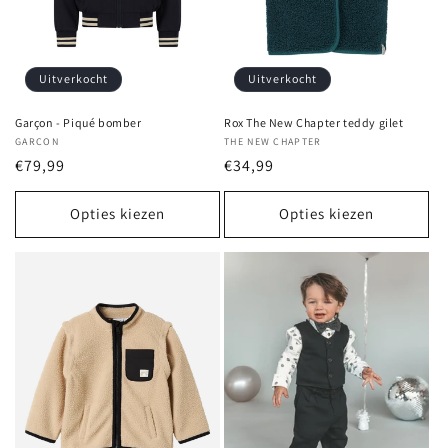
e
:
Uitverkocht
Uitverkocht
Garçon - Piqué bomber
Rox The New Chapter teddy gilet
Verkoper:
GARCON
Verkoper:
THE NEW CHAPTER
Normale
€79,99
Normale
€34,99
prijs
prijs
Opties kiezen
Opties kiezen