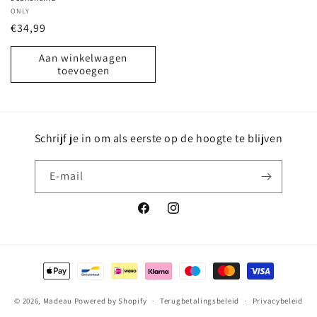
Verkoper:
ONLY
Normale
€34,99
prijs
Aan winkelwagen
toevoegen
Schrijf je in om als eerste op de hoogte te blijven
E‑mail
Facebook
Instagram
Betaalmethoden
© 2026,
Madeau
Powered by Shopify
Terugbetalingsbeleid
Privacybeleid